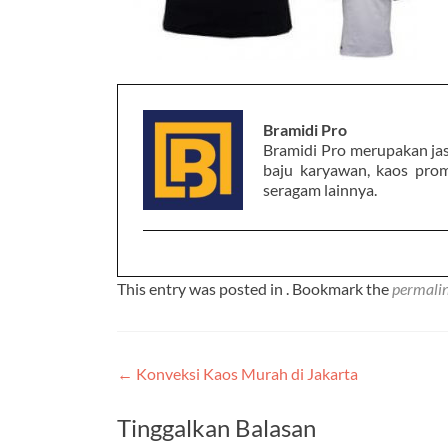
Bramidi Pro
Bramidi Pro merupakan ja
baju karyawan, kaos prom
seragam lainnya.
This entry was posted in . Bookmark the
permali
Post
←
Konveksi Kaos Murah di Jakarta
navigation
Tinggalkan Balasan