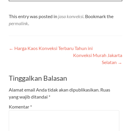
Web :
www.konveksimurahjakarta.com
Cari Lainnya :
https://konveksimurahjakarta com/konveksi-
murah-jakarta-barat/
Bramidi Pro
Bramidi Pro merupakan jasa
konveksi murah yang melayani
pembuatan seragam kerja,
kemeja, baju karyawan, kaos
promosi, kaos polo, jaket, toga
wisuda, jas almamater, dan
kebutuhan seragam lainnya.
This entry was posted in
jasa konveksi
. Bookmark the
permalink
.