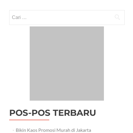
Nama
*
Email
*
Situs Web
Cari
untuk: