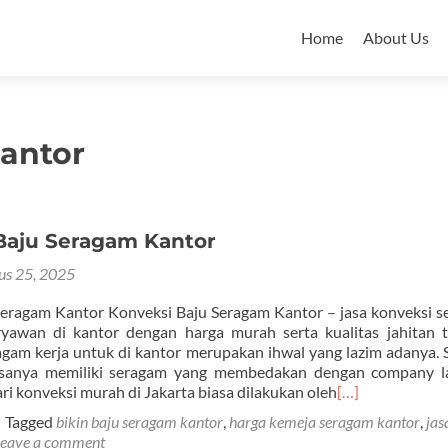
Skip
to
Home
About Us
content
kantor
Baju Seragam Kantor
us 25, 2025
Seragam Kantor Konveksi Baju Seragam Kantor – jasa konveksi 
ryawan di kantor dengan harga murah serta kualitas jahitan t
gam kerja untuk di kantor merupakan ihwal yang lazim adanya.
asanya memiliki seragam yang membedakan dengan company la
ri konveksi murah di Jakarta biasa dilakukan oleh
[…]
Tagged
bikin baju seragam kantor
,
harga kemeja seragam kantor
,
jas
eave a comment