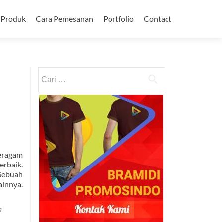
Produk
Cara Pemesanan
Portfolio
Contact
Cari
untuk:
seragam
erbaik.
 Sebuah
innya.
a