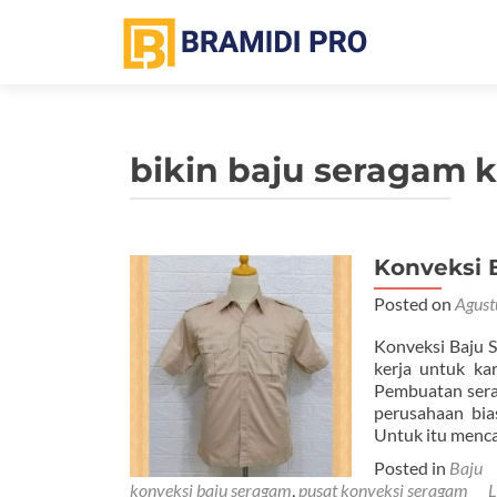
bikin baju seragam 
Konveksi 
Posted on
Agust
Konveksi Baju 
kerja untuk ka
Pembuatan sera
perusahaan bi
Untuk itu menca
Posted in
Baju
konveksi baju seragam
,
pusat konveksi seragam
L